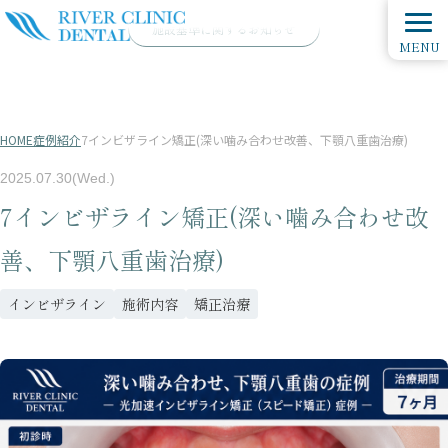
施設基準に関するお知らせ
MENU
HOME
症例紹介
7インビザライン矯正(深い噛み合わせ改善、下顎八重歯治療)
2025.07.30(Wed.)
7インビザライン矯正(深い噛み合わせ改
善、下顎八重歯治療)
インビザライン
施術内容
矯正治療