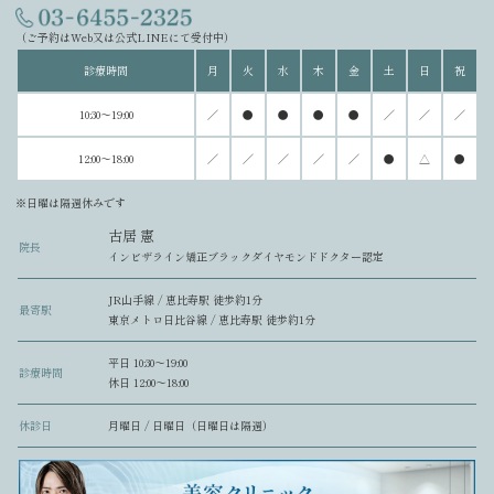
（ご予約はWeb又は公式LINEにて受付中）
診療時間
月
火
水
木
金
土
日
祝
10:30～19:00
／
●
●
●
●
／
／
／
12:00～18:00
／
／
／
／
／
●
△
●
※日曜は隔週休みです
古居 憲
院長
インビザライン矯正ブラックダイヤモンドドクター認定
JR山手線 / 恵比寿駅 徒歩約1分
最寄駅
東京メトロ日比谷線 / 恵比寿駅 徒歩約1分
平日 10:30〜19:00
診療時間
休日 12:00〜18:00
休診日
月曜日 / 日曜日（日曜日は隔週）