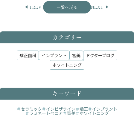
PREV
NEXT
一覧へ戻る
カテゴリー
矯正歯科
インプラント
審美
ドクターブログ
ホワイトニング
キーワード
＃
セラミック
＃
インビザライン
＃
矯正
＃
インプラント
＃
ラミネートべニア
＃
審美
＃
ホワイトニング