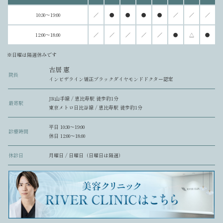
10:30～19:00
／
●
●
●
●
／
／
／
12:00～18:00
／
／
／
／
／
●
△
●
※日曜は隔週休みです
古居 憲
院長
インビザライン矯正ブラックダイヤモンドドクター認定
JR山手線 / 恵比寿駅 徒歩約1分
最寄駅
東京メトロ日比谷線 / 恵比寿駅 徒歩約1分
平日 10:30〜19:00
診療時間
休日 12:00〜18:00
休診日
月曜日 / 日曜日（日曜日は隔週）