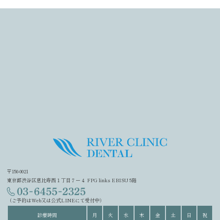
〒150-0021
東京都渋谷区恵比寿西１丁目７ー４ FPG links EBISU 5階
（ご予約はWeb又は公式LINEにて受付中）
診療時間
月
火
水
木
金
土
日
祝