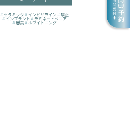
＃
セラミック
＃
インビザライン
＃
矯正
＃
インプラント
＃
ラミネートべニア
＃
審美
＃
ホワイトニング