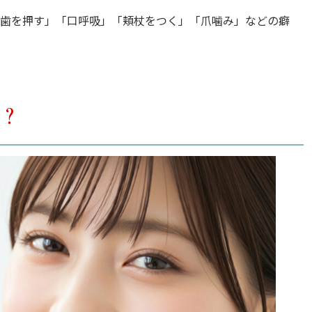
歯を押す」「口呼吸」「頬杖をつく」「爪噛み」などの癖
？