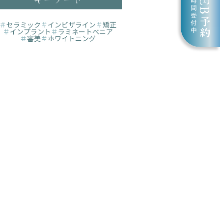
＃
セラミック
＃
インビザライン
＃
矯正
＃
インプラント
＃
ラミネートべニア
＃
審美
＃
ホワイトニング