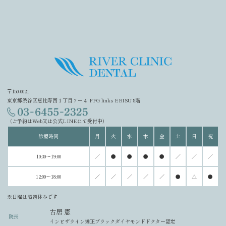
〒150-0021
東京都渋谷区恵比寿西１丁目７ー４ FPG links EBISU 5階
（ご予約はWeb又は公式LINEにて受付中）
診療時間
月
火
水
木
金
土
日
祝
10:30～19:00
／
●
●
●
●
／
／
／
12:00～18:00
／
／
／
／
／
●
△
●
※日曜は隔週休みです
古居 憲
院長
インビザライン矯正ブラックダイヤモンドドクター認定