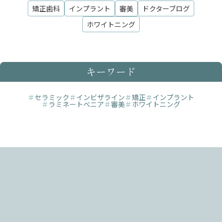
矯正歯科
インプラント
審美
ドクターブログ
ホワイトニング
キーワード
＃
セラミック
＃
インビザライン
＃
矯正
＃
インプラント
＃
ラミネートべニア
＃
審美
＃
ホワイトニング