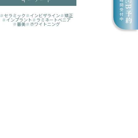
＃
セラミック
＃
インビザライン
＃
矯正
＃
インプラント
＃
ラミネートべニア
＃
審美
＃
ホワイトニング