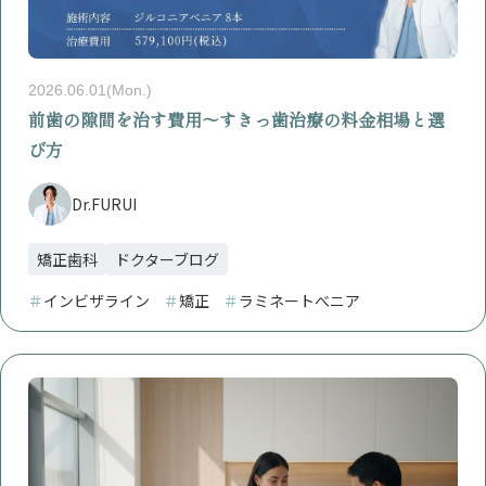
2026.06.01(Mon.)
前歯の隙間を治す費用〜すきっ歯治療の料金相場と選
び方
Dr.FURUI
矯正歯科
ドクターブログ
＃
インビザライン
＃
矯正
＃
ラミネートべニア