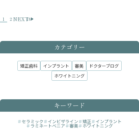
NEXT
1
2
…
18
カテゴリー
矯正歯科
インプラント
審美
ドクターブログ
ホワイトニング
キーワード
＃
セラミック
＃
インビザライン
＃
矯正
＃
インプラント
＃
ラミネートべニア
＃
審美
＃
ホワイトニング