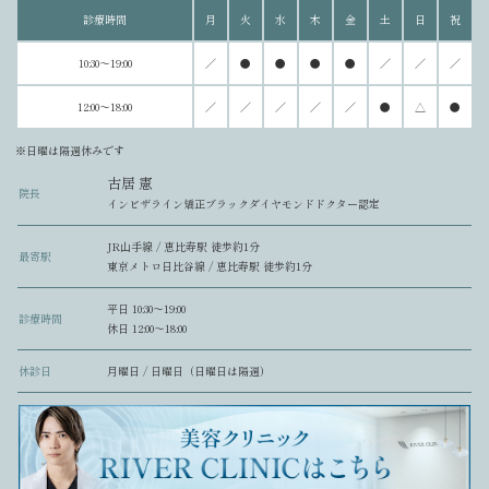
診療時間
月
火
水
木
金
土
日
祝
10:30～19:00
／
●
●
●
●
／
／
／
12:00～18:00
／
／
／
／
／
●
△
●
※日曜は隔週休みです
古居 憲
院長
インビザライン矯正ブラックダイヤモンドドクター認定
JR山手線 / 恵比寿駅 徒歩約1分
最寄駅
東京メトロ日比谷線 / 恵比寿駅 徒歩約1分
平日 10:30〜19:00
診療時間
休日 12:00〜18:00
休診日
月曜日 / 日曜日（日曜日は隔週）