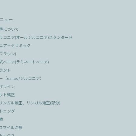
ニュー
基準について
ジルコニア(オールジルコニア)スタンダード
コニア＋セラミック
x(クラウン)
式ベニア(ラミネートベニア)
プラント
ー（e.max /ジルコニア）
ビザライン
ケット矯正
リンガル矯正、リンガル矯正(部分)
イトニング
療
ースマイル治療
ボトックス