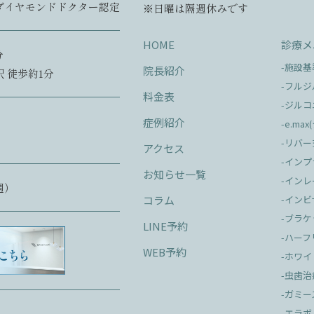
ダイヤモンドドクター認定
※日曜は隔週休みです
HOME
診療メ
分
-施設
院長紹介
駅 徒歩約1分
-フル
料金表
-ジル
症例紹介
-e.ma
-リバー
アクセス
-イン
お知らせ一覧
-インレ
週）
コラム
-イン
-ブラ
LINE予約
-ハーフ
WEB予約
-ホワ
-虫歯治
-ガミ
-エラ