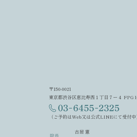
〒150-0021
東京都渋谷区恵比寿西１丁目７ー４ FPG link
（ご予約はWeb又は公式LINEにて受付中
古居 憲
院長