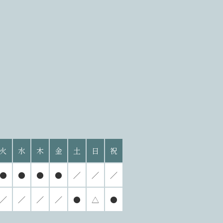
火
水
木
金
土
日
祝
●
●
●
●
／
／
／
／
／
／
／
●
△
●