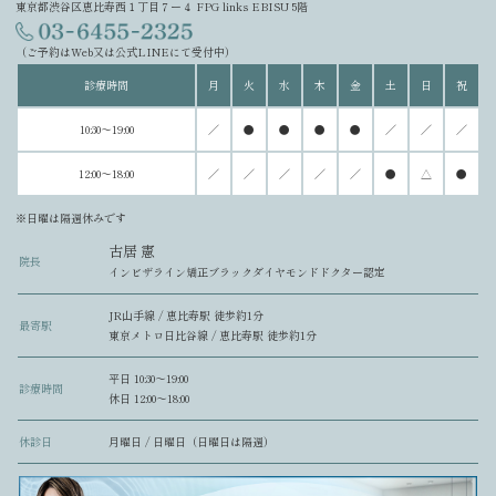
東京都渋谷区恵比寿西１丁目７ー４ FPG links EBISU 5階
（ご予約はWeb又は公式LINEにて受付中）
診療時間
月
火
水
木
金
土
日
祝
10:30～19:00
／
●
●
●
●
／
／
／
12:00～18:00
／
／
／
／
／
●
△
●
※日曜は隔週休みです
古居 憲
院長
インビザライン矯正ブラックダイヤモンドドクター認定
JR山手線 / 恵比寿駅 徒歩約1分
最寄駅
東京メトロ日比谷線 / 恵比寿駅 徒歩約1分
平日 10:30〜19:00
診療時間
休日 12:00〜18:00
休診日
月曜日 / 日曜日（日曜日は隔週）