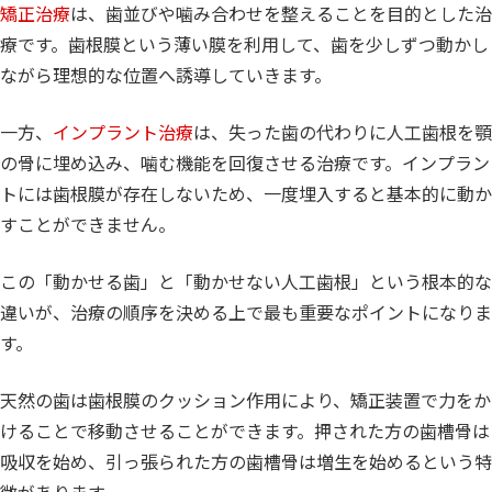
矯正治療
は、歯並びや噛み合わせを整えることを目的とした治
療です。歯根膜という薄い膜を利用して、歯を少しずつ動かし
ながら理想的な位置へ誘導していきます。
一方、
インプラント治療
は、失った歯の代わりに人工歯根を顎
の骨に埋め込み、噛む機能を回復させる治療です。インプラン
トには歯根膜が存在しないため、一度埋入すると基本的に動か
すことができません。
この「動かせる歯」と「動かせない人工歯根」という根本的な
違いが、治療の順序を決める上で最も重要なポイントになりま
す。
天然の歯は歯根膜のクッション作用により、矯正装置で力をか
けることで移動させることができます。押された方の歯槽骨は
吸収を始め、引っ張られた方の歯槽骨は増生を始めるという特