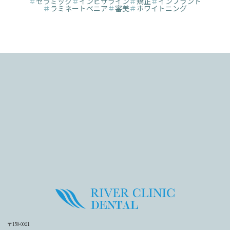
＃
セラミック
＃
インビザライン
＃
矯正
＃
インプラント
＃
ラミネートべニア
＃
審美
＃
ホワイトニング
〒150-0021