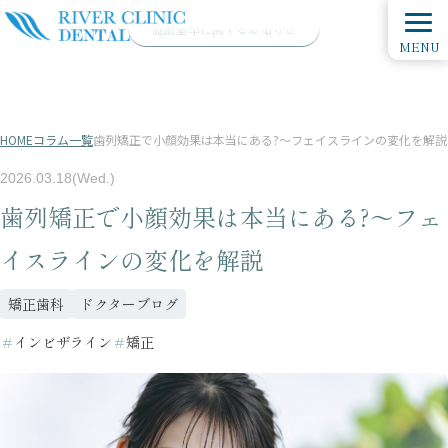
施設基準に関するお知らせ
MENU
HOME
コラム一覧
歯列矯正で小顔効果は本当にある?〜フェイスラインの変化を解説
2026.03.18(Wed.)
歯列矯正で小顔効果は本当にある?〜フェ
イスラインの変化を解説
矯正歯科
ドクターブログ
＃
インビザライン
＃
矯正