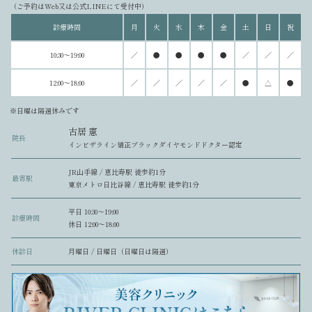
（ご予約はWeb又は公式LINEにて受付中）
診療時間
月
火
水
木
金
土
日
祝
10:30～19:00
／
●
●
●
●
／
／
／
12:00～18:00
／
／
／
／
／
●
△
●
※日曜は隔週休みです
古居 憲
院長
インビザライン矯正ブラックダイヤモンドドクター認定
JR山手線 / 恵比寿駅 徒歩約1分
最寄駅
東京メトロ日比谷線 / 恵比寿駅 徒歩約1分
平日 10:30〜19:00
診療時間
休日 12:00〜18:00
休診日
月曜日 / 日曜日（日曜日は隔週）