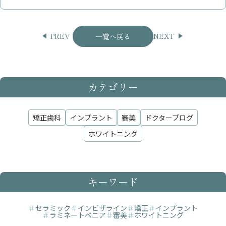
PREV
NEXT
一覧へ戻る
カテゴリー
矯正歯科
インプラント
審美
ドクターブログ
ホワイトニング
キーワード
＃
セラミック
＃
インビザライン
＃
矯正
＃
インプラント
＃
ラミネートべニア
＃
審美
＃
ホワイトニング